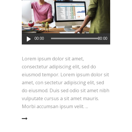
Reproductor
00:00
00:00
de
audio
Lorem ipsum dolor sit amet,
consectetur adipiscing elit, sed do
eiusmod tempor. Lorem ipsum dolor sit
amet, con sectetur adipiscing elit, sed
do eiusmod. Duis sed odio sit amet nibh
vulputate cursus a sit amet mauris.
Morbi accumsan ipsum velit.
EAD MORE