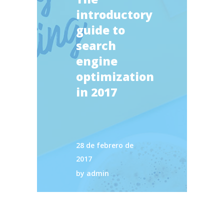
introductory
guide to
search
engine
optimization
in 2017
28 de febrero de
2017
by
admin