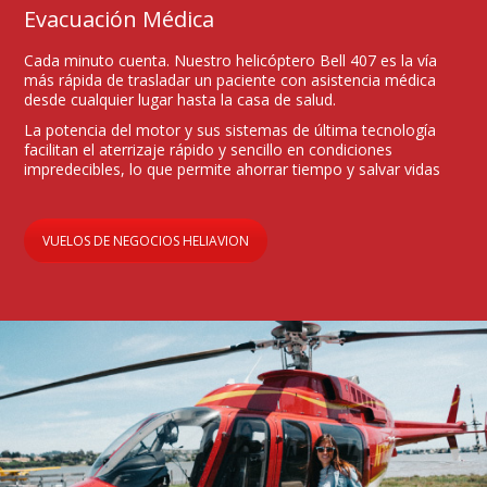
Evacuación Médica
Cada minuto cuenta. Nuestro helicóptero Bell 407 es la vía
más rápida de trasladar un paciente con asistencia médica
desde cualquier lugar hasta la casa de salud.
La potencia del motor y sus sistemas de última tecnología
facilitan el aterrizaje rápido y sencillo en condiciones
impredecibles, lo que permite ahorrar tiempo y salvar vidas
VUELOS DE NEGOCIOS HELIAVION